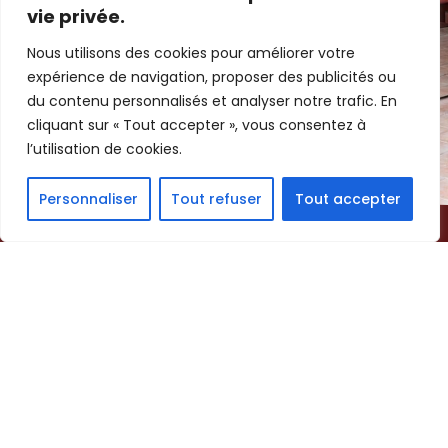
une entreprise
vie privée.
souhaitant organiser
Nous utilisons des cookies pour améliorer votre
un team building, nos
expérience de navigation, proposer des publicités ou
ateliers de peinture
du contenu personnalisés et analyser notre trafic. En
sur céramique sont
cliquant sur « Tout accepter », vous consentez à
faits pour vous !
l’utilisation de cookies.
Que vous veniez pour
un moment de
Personnaliser
Tout refuser
Tout accepter
détente, pour
apprendre une
nouvelle technique ou
simplement pour le
plaisir de créer, notre
atelier vous attend
avec un cadre
chaleureux, du bon
café et une ambiance